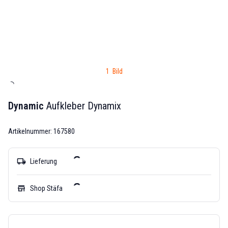
1 Bild
Dynamic
Aufkleber Dynamix
Artikelnummer: 167580
local_shipping
Lieferung
store
Shop Stäfa