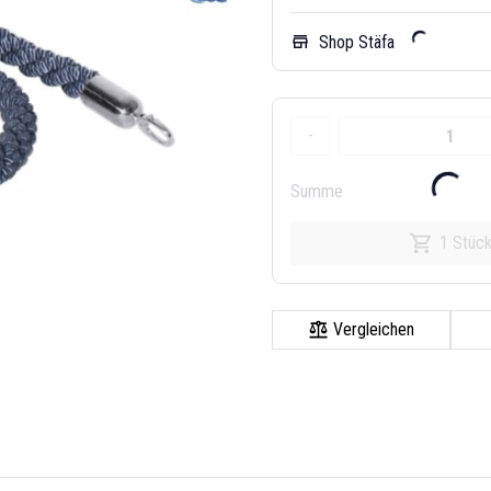
Shop Stäfa
store
-
Summe
1 Stüc
Vergleichen