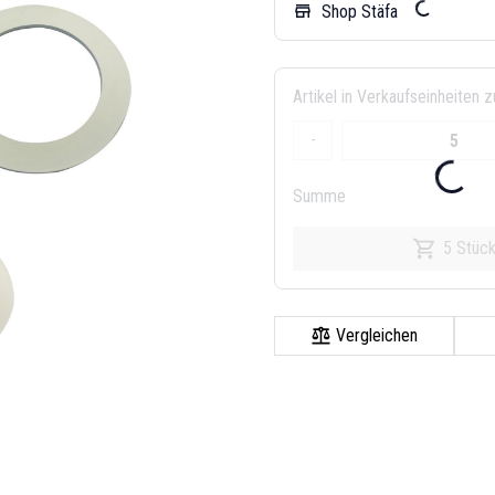
Shop Stäfa
store
Artikel in Verkaufseinheiten z
-
Summe
5 Stüc
Vergleichen