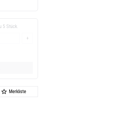
u 5 Stück.
+
k
Merkliste