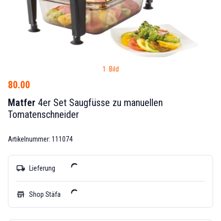
1 Bild
80.00
Matfer
4er Set Saugfüsse zu manuellen
Tomatenschneider
Artikelnummer: 111074
local_shipping
Lieferung
store
Shop Stäfa