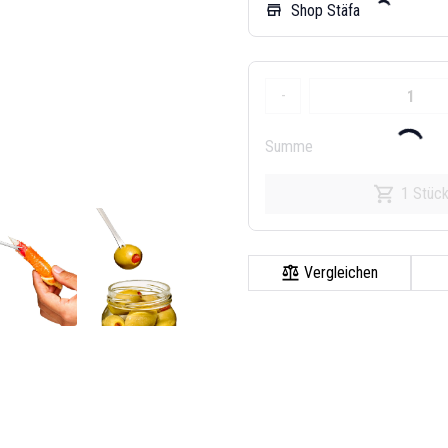
Shop Stäfa
store
-
Summe
1 Stüc
Vergleichen