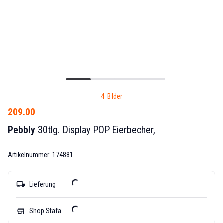
4 Bilder
209.00
Pebbly
30tlg. Display POP Eierbecher,
Artikelnummer: 174881
local_shipping
Lieferung
store
Shop Stäfa