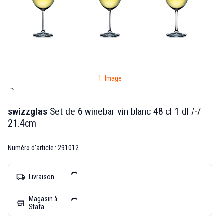
1 Image
swizzglas
Set de 6 winebar vin blanc 48 cl 1 dl /-/
21.4cm
Numéro d'article : 291012
local_shipping
Livraison
Magasin à
store
Stäfa