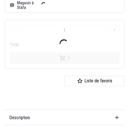
Magasin à
store
Stäfa
-
+
Total
1
Liste de favoris
Description