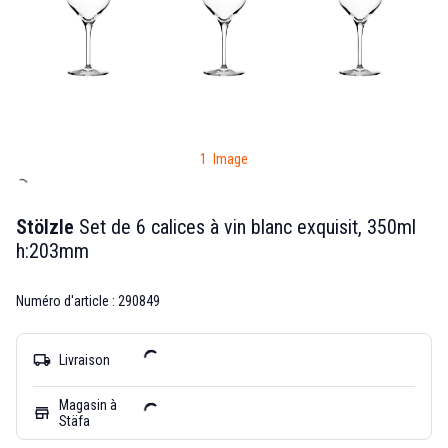
1 Image
Stölzle
Set de 6 calices à vin blanc exquisit, 350ml
h:203mm
Numéro d'article : 290849
local_shipping
Livraison
Magasin à
store
Stäfa