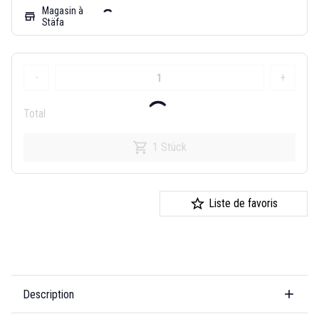
Magasin à
store
Stäfa
-
+
Total
1 Stück
Liste de favoris
Description