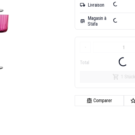
Livraison
local_shipping
Magasin à
store
Stäfa
-
Total
1 Stüc
Comparer