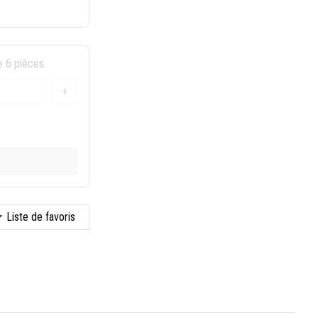
e 6 pièces.
+
k
Liste de favoris