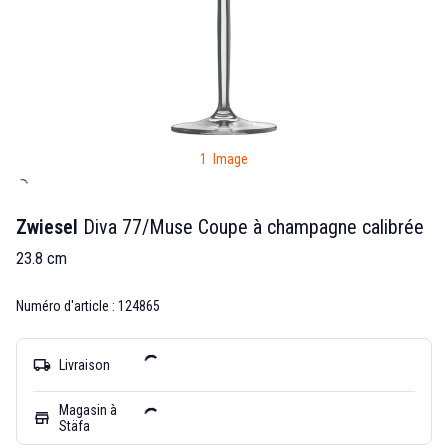
1 Image
Zwiesel
Diva 77/Muse Coupe à champagne calibrée
23.8 cm
Numéro d'article : 124865
local_shipping
Livraison
Magasin à
store
Stäfa