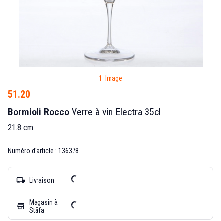
1 Image
51.20
Bormioli Rocco
Verre à vin Electra 35cl
21.8 cm
Numéro d'article : 136378
local_shipping
Livraison
Magasin à
store
Stäfa