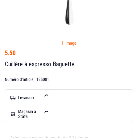
1 Image
5.50
Cuillère à espresso Baguette
Numéro d'article : 125081
local_shipping
Livraison
Magasin à
store
Stäfa
Articles en unités de vente de 12 pièces.