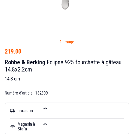
1 Image
219.00
Robbe & Berking
Eclipse 925 fourchette à gâteau
14.8x2.2cm
14.8 cm
Numéro d'article : 182899
local_shipping
Livraison
Magasin à
store
Stäfa