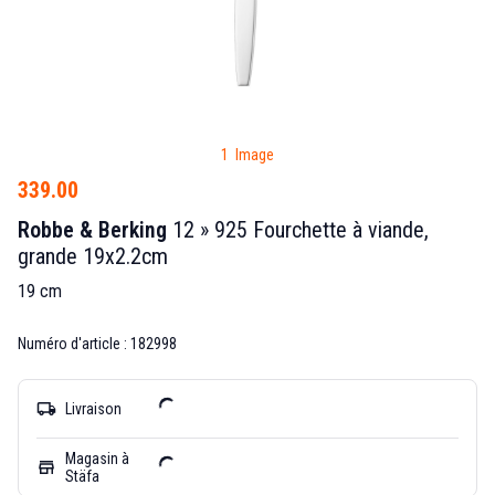
1 Image
339.00
Robbe & Berking
12 » 925 Fourchette à viande,
grande 19x2.2cm
19 cm
Numéro d'article : 182998
local_shipping
Livraison
Magasin à
store
Stäfa