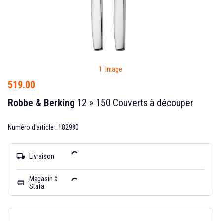
1 Image
519.00
Robbe & Berking
12 » 150 Couverts à découper
Numéro d'article : 182980
local_shipping
Livraison
Magasin à
store
Stäfa