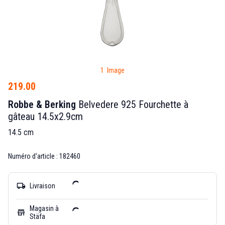
1 Image
219.00
Robbe & Berking
Belvedere 925 Fourchette à
gâteau 14.5x2.9cm
14.5 cm
Numéro d'article : 182460
local_shipping
Livraison
Magasin à
store
Stäfa