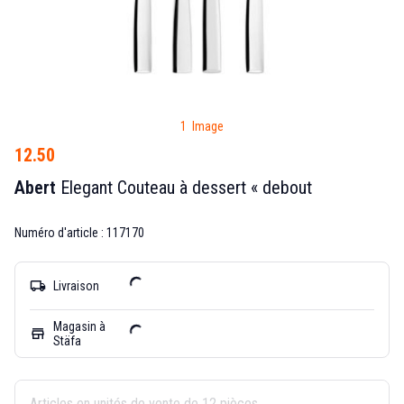
1 Image
12.50
Abert
Elegant Couteau à dessert « debout
Numéro d'article : 117170
local_shipping
Livraison
Magasin à
store
Stäfa
Articles en unités de vente de 12 pièces.