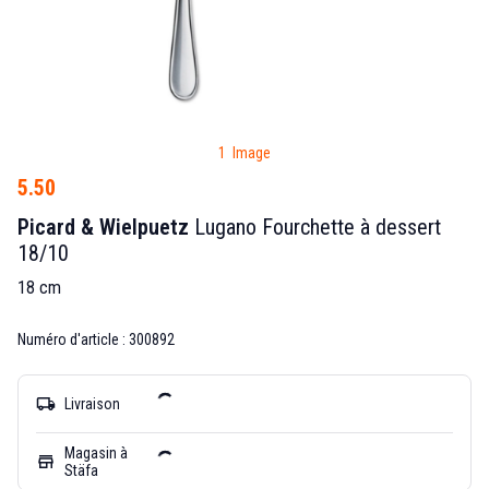
1 Image
5.50
Picard & Wielpuetz
Lugano Fourchette à dessert
18/10
18 cm
Numéro d'article : 300892
local_shipping
Livraison
Magasin à
store
Stäfa