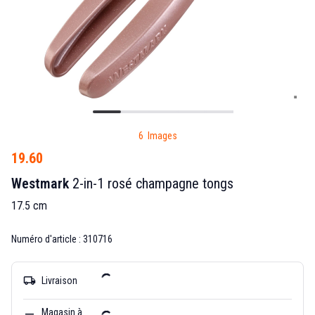
6 Images
19.60
Westmark
2-in-1 rosé champagne tongs
17.5 cm
Numéro d'article : 310716
local_shipping
Livraison
Magasin à