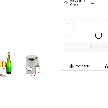
Magasin à
store
Stäfa
-
Total
1 Stüc
Comparer